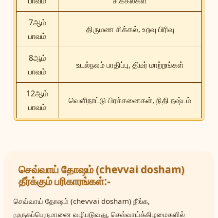
பாவம்
சிக்கல்கள்
7ஆம்
திருமண சிக்கல், உறவு பிரிவு
பாவம்
8ஆம்
உடல்நலம் பாதிப்பு, திடீர் மாற்றங்கள்
பாவம்
12ஆம்
வெளிநாட்டு பிரச்சனைகள், நிதி நஷ்டம்
பாவம்
செவ்வாய் தோஷம் (chevvai dosham)
தீர்க்கும் பரிகாரங்கள்:-
செவ்வாய் தோஷம் (chevvai dosham) நீங்க,
முருகப்பெருமானை வழிபடுவது, செவ்வாய்க்கிழமைகளில்