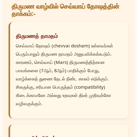
திருமண வாழ்வில் செவ்வாய் தோஷத்தின்
தாக்கம்:-
திருமணத் தாமதம்
செவ்வாய் தோஷம் (chevvai dosham) உள்ளவர்கள்
பெரும்பாலும் திருமண தாமதம் அனுபவிக்கக்கூடும்.
காரணம், செவ்வாய் (Mars) திருமணத்திற்கான
பாவங்களை (7ஆம், 8ஆம்) பாதிக்கும் போது,
வாழ்க்கைத் துணை தேடல் நீண்ட காலம் எடுக்கும்.
சிலருக்கு, சரியான பொருத்தம் (compatibility)
கிடைக்காமலோ அல்லது உறவுகள் திடீர் முறிவுக்கோ
வழிவகுக்கும்.