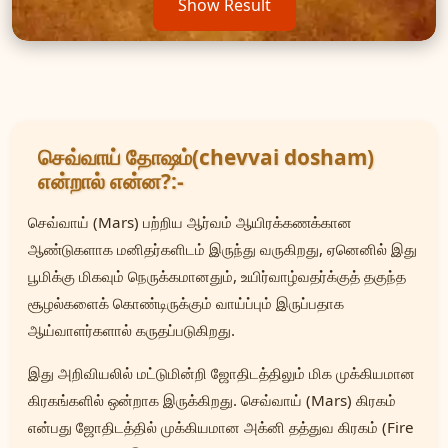
Show Result
செவ்வாய் தோஷம்(chevvai dosham)
என்றால் என்ன?:-
செவ்வாய் (Mars) பற்றிய ஆர்வம் ஆயிரக்கணக்கான
ஆண்டுகளாக மனிதர்களிடம் இருந்து வருகிறது, ஏனெனில் இது
பூமிக்கு மிகவும் நெருக்கமானதும், உயிர்வாழ்வதர்க்குத் தகுந்த
சூழல்களைக் கொண்டிருக்கும் வாய்ப்பும் இருப்பதாக
ஆய்வாளர்களால் கருதப்படுகிறது.
இது அறிவியலில் மட்டுமின்றி ஜோதிடத்திலும் மிக முக்கியமான
கிரகங்களில் ஒன்றாக இருக்கிறது. செவ்வாய் (Mars) கிரகம்
என்பது ஜோதிடத்தில் முக்கியமான அக்னி தத்துவ கிரகம் (Fire